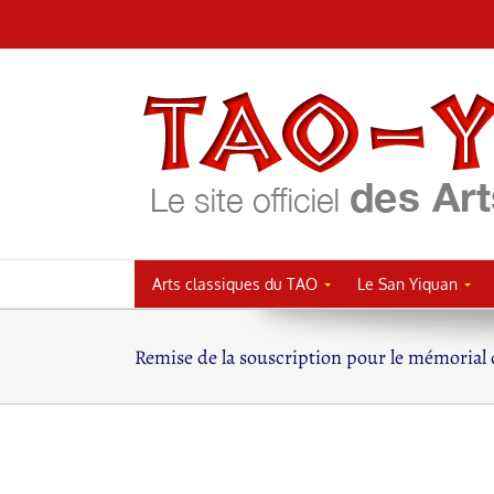
Passer
au
contenu
Arts classiques du TAO
Le San Yiquan
Remise de la souscription pour le mémorial