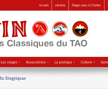
Accueil
Librairie
Stages avec G.Charles
Les stages
Associations
La pratique
Culture
Geor
 du Xingyiquan