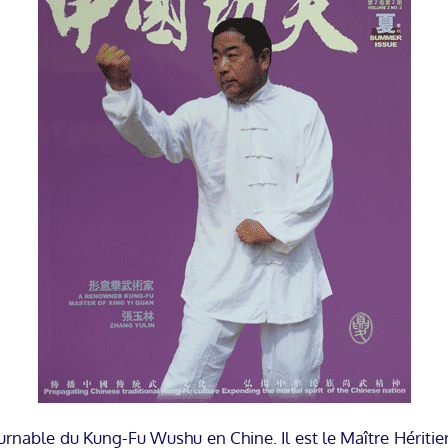
ournable du Kung-Fu Wushu en Chine. Il est le Maître Hériti