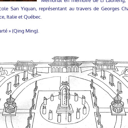
Mémorial en mémoire de Li Laoneng, i
cole San Yiquan, représentant au travers de Georges Ch
ce, Italie et Québec.
larté » (Qing Ming).