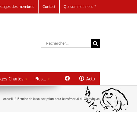
Stages des membres
Contact
Qui sommes nous ?
Rechercher:
ges Charles
Plus…
Actu
Accueil
/
Remise de la souscription pour le mémorial du Xingyiquan