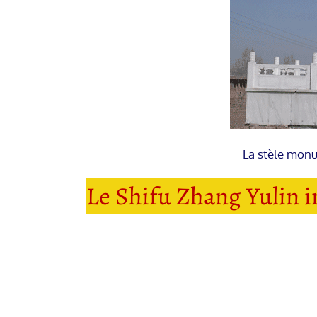
La stèle monu
Le Shifu Zhang Yulin 