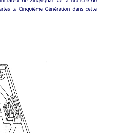
nitiateur du Xingyiquan de la Branche du
arles la Cinquième Génération dans cette