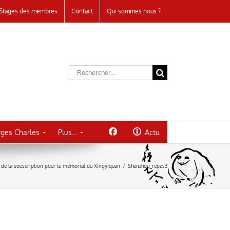
Stages des membres
Contact
Qui sommes nous ?
Rechercher:
ges Charles
Plus…
Actu
de la souscription pour le mémorial du Xingyiquan
/
Shenzhou_repas3