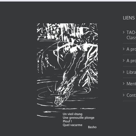
LIENS
TAO-Y
Clas
A pr
A pr
Libra
Ment
Cont