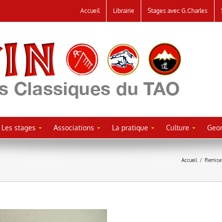
Accueil
Librairie
Stages avec G.Charles
Les stages
Associations
La pratique
Culture
Geor
Accueil
/
Remise 