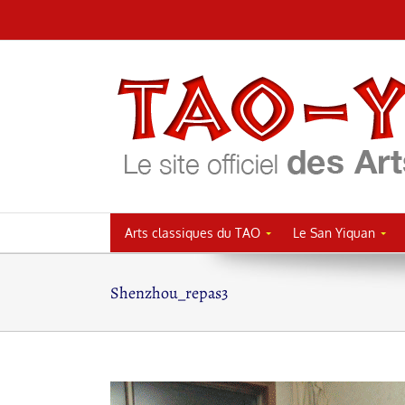
Passer
au
contenu
Arts classiques du TAO
Le San Yiquan
Shenzhou_repas3