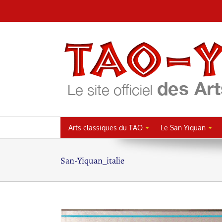
Passer
au
contenu
Arts classiques du TAO
Le San Yiquan
San-Yiquan_italie