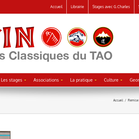
Accueil
Librairie
Stages avec G.Charles
Les stages
Associations
La pratique
Culture
Geor
Accueil
/
Remise 