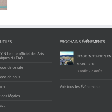
 UTILES
PROCHAINS ÉVÉNEMENTS
IN Le site officiel des Arts
STAGE INITIATION EN
siques du TAO
MARGERIDE
opos de ce site
3 août
-
7 août
opos de nous
irie
Voir tous les Évènements
ions légales
act