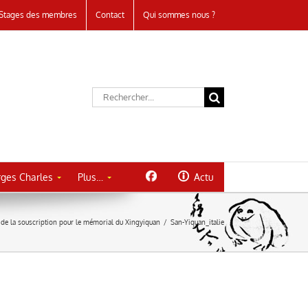
Stages des membres
Contact
Qui sommes nous ?
Rechercher:
ges Charles
Plus…
Actu
de la souscription pour le mémorial du Xingyiquan
/
San-Yiquan_italie