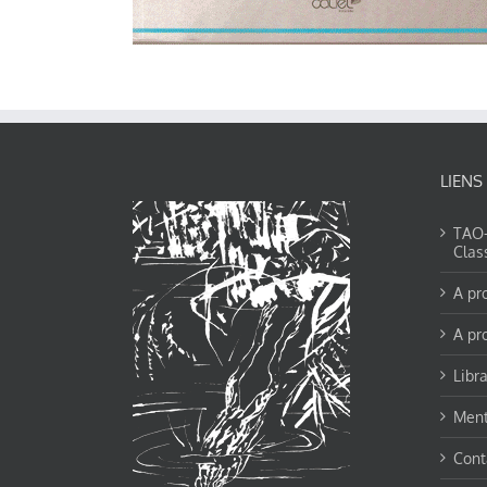
LIENS
TAO-Y
Clas
A pr
A pr
Libra
Ment
Cont