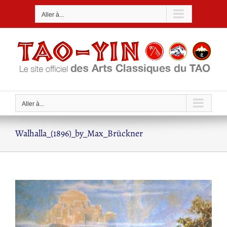
Passer
Aller à...
au
contenu
Aller à...
Walhalla_(1896)_by_Max_Brückner