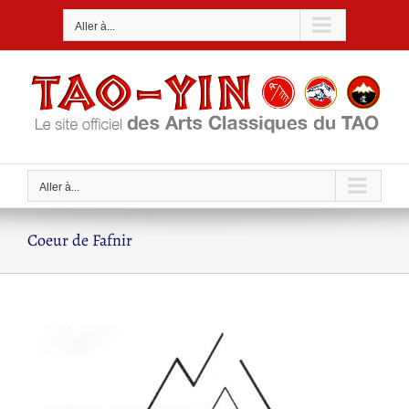
Passer
Aller à...
au
contenu
Aller à...
Coeur de Fafnir