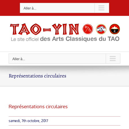
Passer
Aller à...
au
contenu
Aller à...
Représentations circulaires
Représentations circulaires
samedi, 7th octobre, 2017