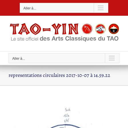
Passer
Aller à...
au
contenu
Aller à...
representations circulaires 2017-10-07 à 14.59.22