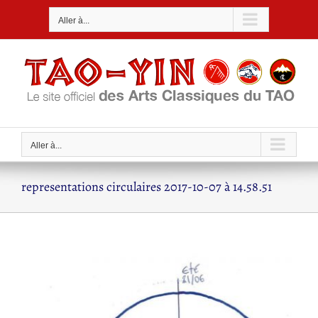
Passer
Aller à...
au
contenu
Aller à...
representations circulaires 2017-10-07 à 14.58.51