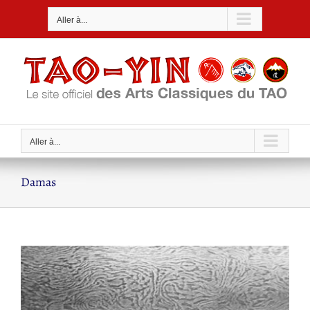
Passer
Aller à...
au
contenu
Aller à...
Damas