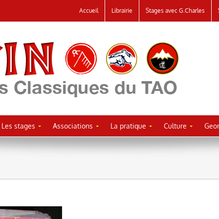
Accueil
Librairie
Stages avec G.Charles
Les stages
Associations
La pratique
Culture
Geor