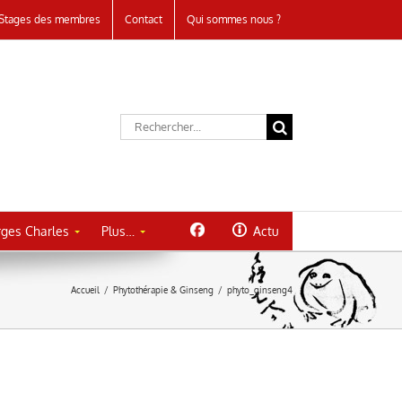
Stages des membres
Contact
Qui sommes nous ?
Rechercher:
ges Charles
Plus…
Actu
Accueil
/
Phytothérapie & Ginseng
/
phyto_ginseng4