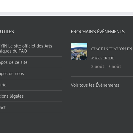
 UTILES
PROCHAINS ÉVÉNEMENTS
IN Le site officiel des Arts
STAGE INITIATION EN
siques du TAO
MARGERIDE
opos de ce site
3 août
-
7 août
opos de nous
irie
Voir tous les Évènements
ions légales
act