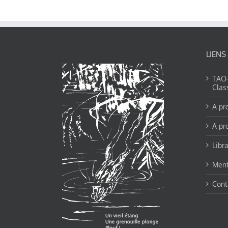
LIENS
TAO-Y
Clas
A pr
A pr
Libra
Ment
Cont