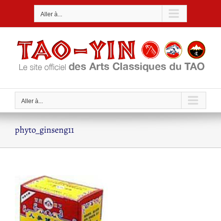
Passer
Aller à...
au
contenu
Aller à...
phyto_ginseng11