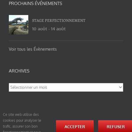
PROCHAINS ÉVÉNEMENTS
STAGE PERFECTIONNEMENT
10 août
-
14 août
Voir tous les Évènements
ARCHIVES
Archives
Ce site web utilise des
cookies pour analyser le
© tao-yin.co © TAO-YIN.fr Georges Charles, Hormis les pages https://tao-yin.fr/georges-charles/
ACCEPTER
REFUSER
trafic, assurer son bon
et https://tao-yin.fr/san-yiquan-le-poing-des-trois-harmonies/ sous licence Creative Commons