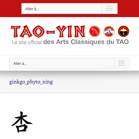
Passer
Aller à...
au
contenu
Aller à...
ginkgo_phyto_xing