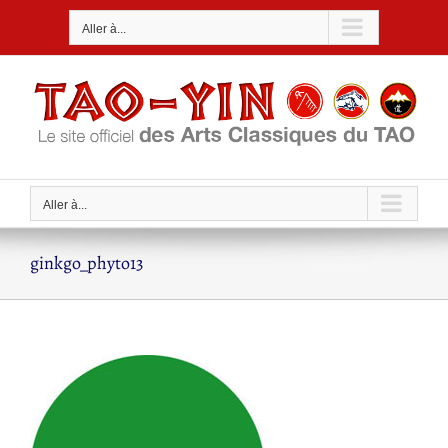
Passer
Aller à...
au
contenu
Aller à...
ginkgo_phyto13