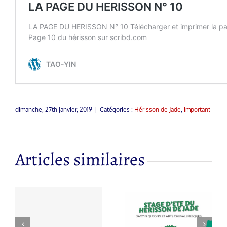
dimanche, 27th janvier, 2019
|
Catégories :
Hérisson de Jade
,
important
Articles similaires
 à
Nouvelle
s
STAGE
année du