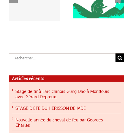
à
D’ETE DU
cheval de feu
HERISSON
par Georges
d
DE JADE
Charles
Rechercher:
Articles récents
Stage de tir à l’arc chinois Gung Dao à Montlouis
avec Gérard Depreux.
STAGE D’ETE DU HERISSON DE JADE
Nouvelle année du cheval de feu par Georges
Charles