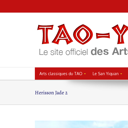
Passer
au
contenu
Arts classiques du TAO
Le San Yiquan
Herisson Jade 2