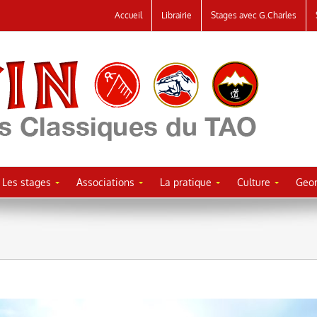
Accueil
Librairie
Stages avec G.Charles
Les stages
Associations
La pratique
Culture
Geor