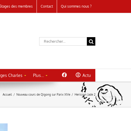
Stages des membres
Contact
Qui sommes nous ?
Rechercher:
ges Charles
Plus…
Actu
Accueil
/
Nouveau cours de Qigong sur Parix XIVe
/
Herisson Jade 2