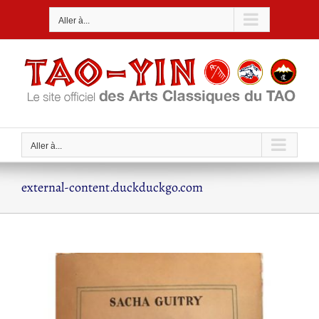
Passer
Aller à...
au
contenu
Aller à...
external-content.duckduckgo.com