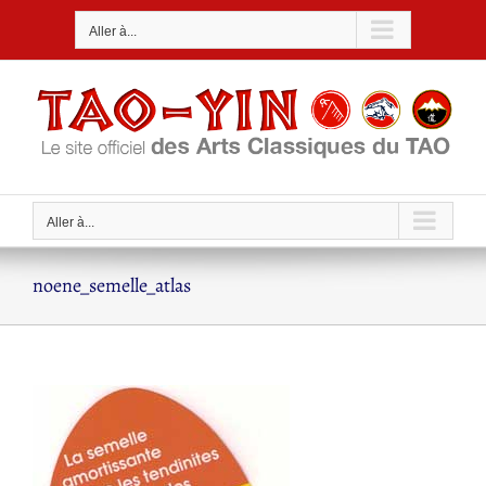
Passer
Aller à...
au
contenu
Aller à...
noene_semelle_atlas