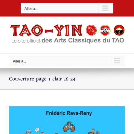
Passer
Aller à...
au
contenu
Aller à...
Couverture_page_1_clair_16-24