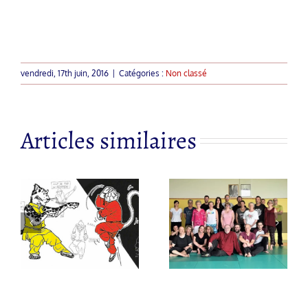
vendredi, 17th juin, 2016
|
Catégories :
Non classé
Articles similaires
Nouveau site
Couteaux
s
pour l’asso
Papillons
« Bien-être,
Cantonnais
Respiration
– Hu Die
Détente »
Shuang Dao