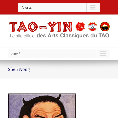
Passer
Aller à...
au
contenu
Aller à...
Shen Nong