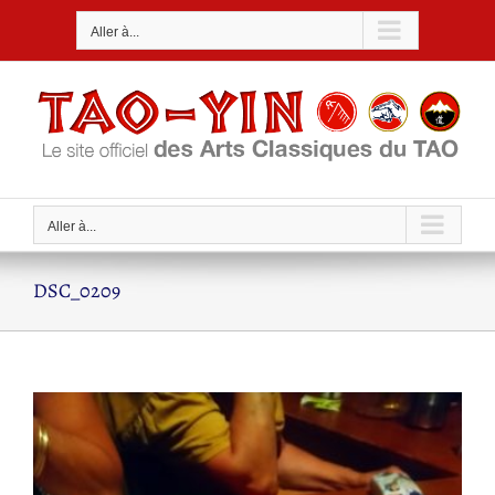
Passer
Aller à...
au
contenu
Aller à...
DSC_0209