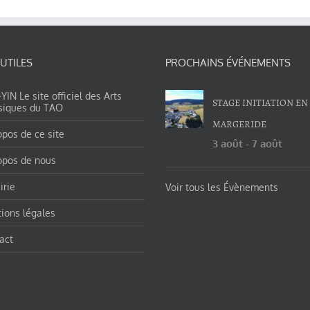
 UTILES
PROCHAINS ÉVÉNEMENTS
IN Le site officiel des Arts
STAGE INITIATION EN
siques du TAO
MARGERIDE
opos de ce site
3 août
-
7 août
opos de nous
irie
Voir tous les Évènements
ions légales
act