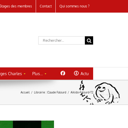
Stages des membres
Contact
Qui sommes nous ?
Rechercher:
ges Charles
Plus…
Actu
Accueil
/
Librairie : Claude Falourd
/
Aikido-Falourd-T2