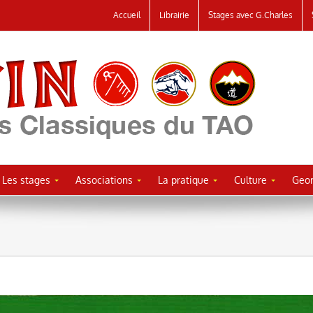
Accueil
Librairie
Stages avec G.Charles
Les stages
Associations
La pratique
Culture
Geor