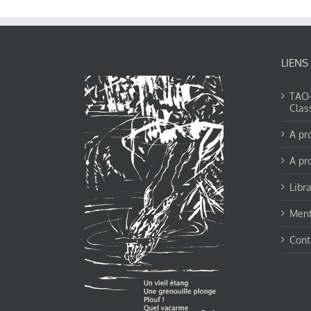
LIENS
TAO-Y
Clas
A pr
A pr
Libra
Ment
Cont