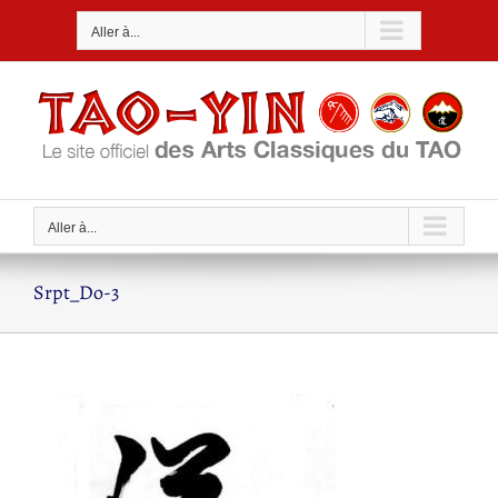
Passer
Aller à...
au
contenu
Aller à...
Srpt_Do-3