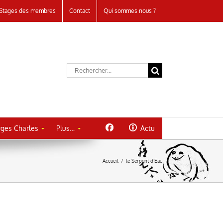
Stages des membres
Contact
Qui sommes nous ?
Rechercher:
ges Charles
Plus…
Actu
Accueil
/
le Serpent d’Eau