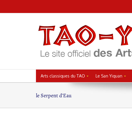
Passer
au
contenu
Arts classiques du TAO
Le San Yiquan
le Serpent d’Eau