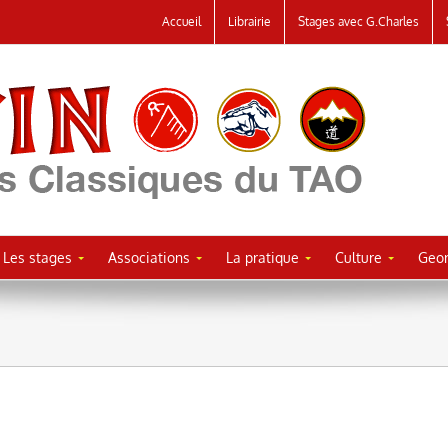
Accueil
Librairie
Stages avec G.Charles
Les stages
Associations
La pratique
Culture
Geor