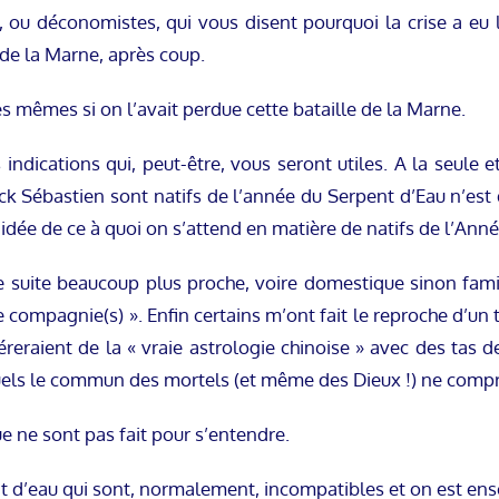
ou déconomistes, qui vous disent pourquoi la crise a eu l
 de la Marne, après coup.
s mêmes si on l’avait perdue cette bataille de la Marne.
dications qui, peut-être, vous seront utiles. A la seule e
ick Sébastien sont natifs de l’année du Serpent d’Eau n’est 
idée de ce à quoi on s’attend en matière de natifs de l’Ann
 suite beaucoup plus proche, voire domestique sinon famili
mpagnie(s) ». Enfin certains m’ont fait le reproche d’un trop
éreraient de la « vraie astrologie chinoise » avec des tas d
uels le commun des mortels (et même des Dieux !) ne compr
e ne sont pas fait pour s’entendre.
ent d’eau qui sont, normalement, incompatibles et on est en