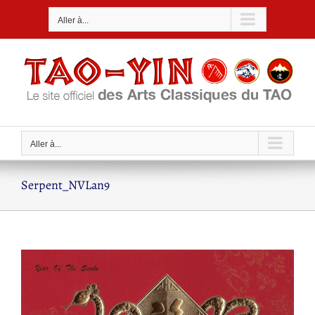
Passer
Aller à...
au
contenu
Aller à...
Serpent_NVLan9