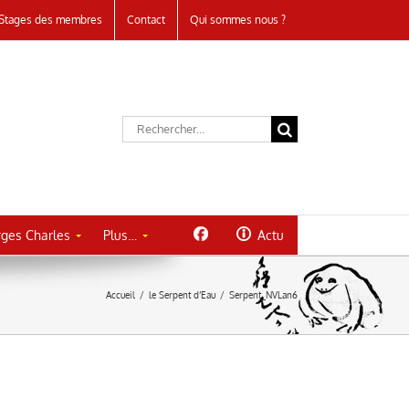
Stages des membres
Contact
Qui sommes nous ?
Rechercher:
ges Charles
Plus…
Actu
Accueil
/
le Serpent d’Eau
/
Serpent_NVLan6