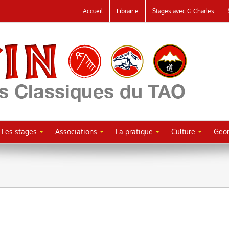
Accueil
Librairie
Stages avec G.Charles
Les stages
Associations
La pratique
Culture
Geor