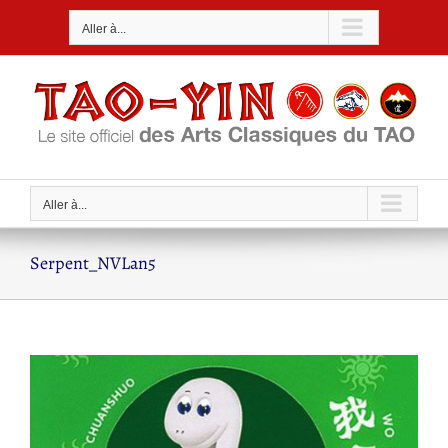
Passer
Aller à...
au
contenu
Aller à...
Serpent_NVLan5