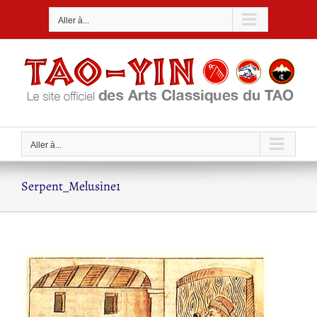
Passer
Aller à...
au
contenu
Aller à...
Serpent_Melusine1