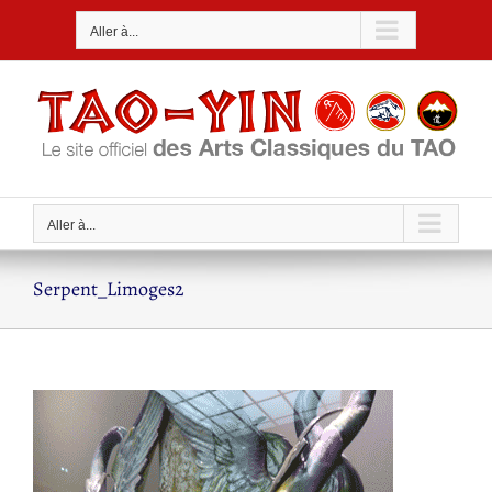
Passer
Aller à...
au
contenu
Aller à...
Serpent_Limoges2