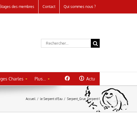
Stages des membres
Contact
Qui sommes nous ?
Rechercher:
ges Charles
Plus…
Actu
Accueil
/
le Serpent d’Eau
/
Serpent_Grue_Serpent-1