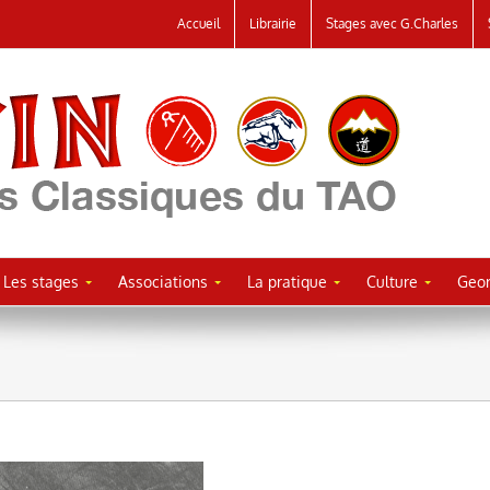
Accueil
Librairie
Stages avec G.Charles
Les stages
Associations
La pratique
Culture
Geor