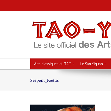
Passer
au
contenu
Arts classiques du TAO
Le San Yiquan
Serpent_Foetus