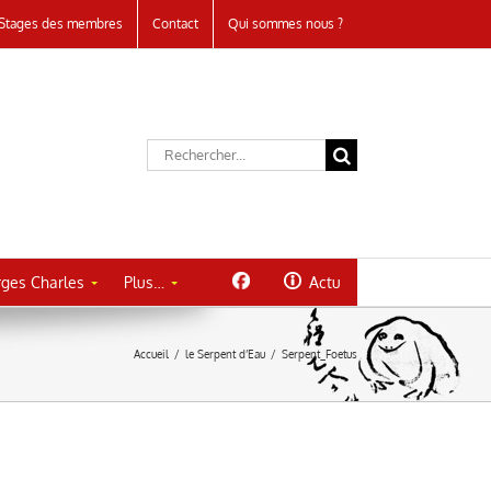
Stages des membres
Contact
Qui sommes nous ?
Rechercher:
ges Charles
Plus…
Actu
Accueil
/
le Serpent d’Eau
/
Serpent_Foetus