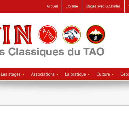
Accueil
Librairie
Stages avec G.Charles
Les stages
Associations
La pratique
Culture
Geor