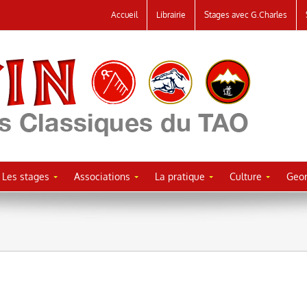
Accueil
Librairie
Stages avec G.Charles
Les stages
Associations
La pratique
Culture
Geor