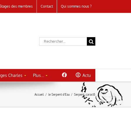
Stages des membres
Contact
Qui sommes nous ?
Rechercher:
ges Charles
Plus…
Actu
Accueil
/
le Serpent d’Eau
/
Serpent_caract5