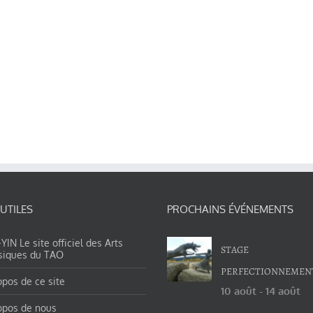
 UTILES
PROCHAINS ÉVÉNEMENTS
IN Le site officiel des Arts
STAGE
siques du TAO
PERFECTIONNEMEN
opos de ce site
10 août
-
14 août
opos de nous