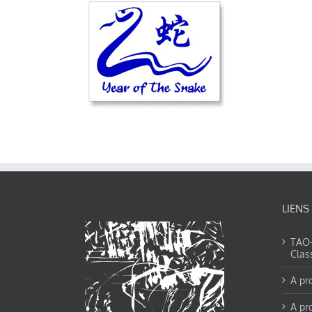
LIENS
TAO-Y
Clas
A pr
A pr