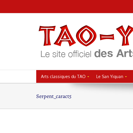
Passer
au
contenu
Arts classiques du TAO
Le San Yiquan
Serpent_caract5