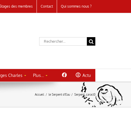
Stages des membres
Contact
Qui sommes nous ?
Rechercher:
ges Charles
Plus…
Actu
Accueil
/
le Serpent d’Eau
/
Serpent_caract3