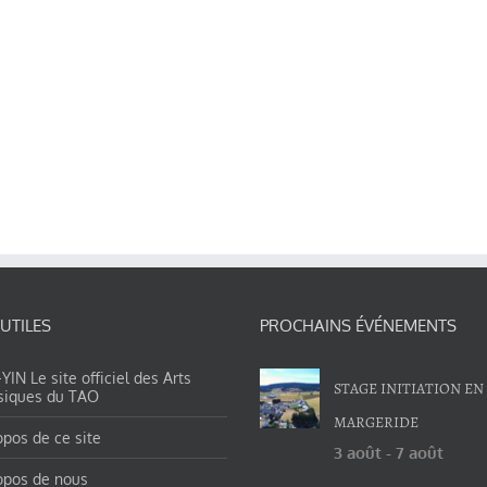
 UTILES
PROCHAINS ÉVÉNEMENTS
IN Le site officiel des Arts
STAGE INITIATION EN
siques du TAO
MARGERIDE
opos de ce site
3 août
-
7 août
opos de nous