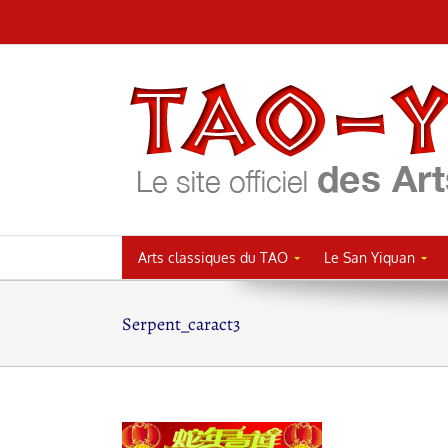
Passer
au
contenu
Arts classiques du TAO
Le San Yiquan
Serpent_caract3