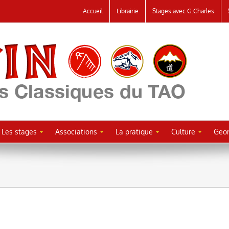
Accueil
Librairie
Stages avec G.Charles
Les stages
Associations
La pratique
Culture
Geor