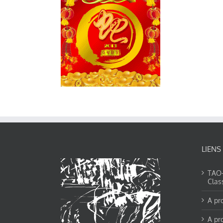
LIENS
TAO-Y
Clas
A pr
A pr