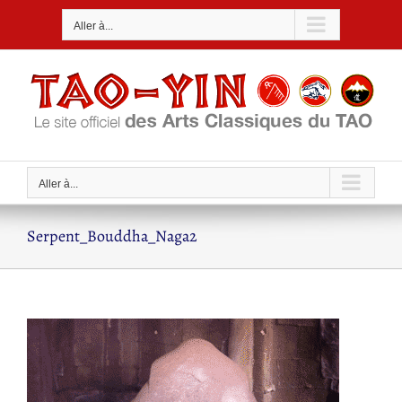
Passer
Aller à...
au
contenu
Aller à...
Serpent_Bouddha_Naga2