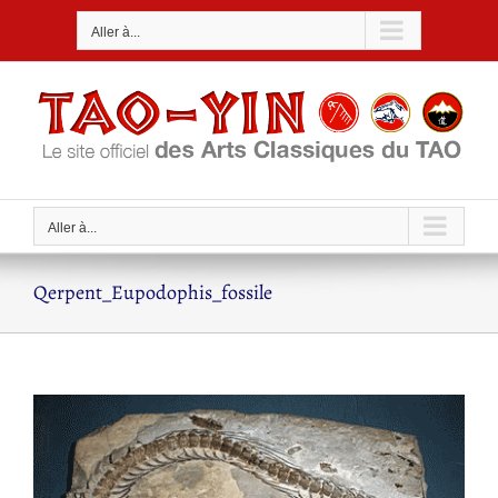
Passer
Aller à...
au
contenu
Aller à...
Qerpent_Eupodophis_fossile