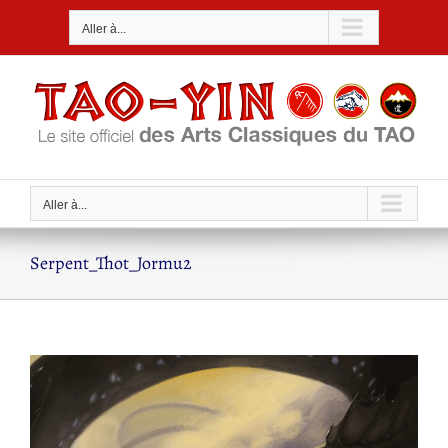
Passer
Aller à...
au
contenu
Aller à...
Serpent_Thot_Jormu2