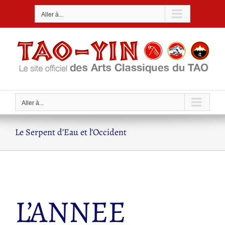
Passer
Aller à...
au
contenu
Aller à...
Le Serpent d’Eau et l’Occident
L’ANNEE