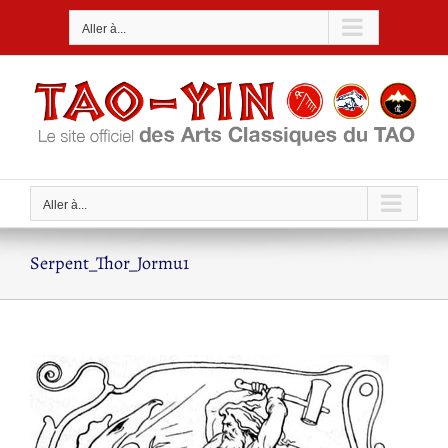
Passer
Aller à...
au
contenu
Aller à...
Serpent_Thor_Jormu1