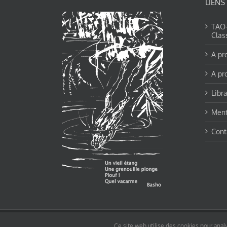
LIENS
TAO-Y
Clas
A pr
A pr
Libra
Ment
Cont
© tao-yin.co © TAO-YIN.fr Georges Charles, Hormis les pages https://tao-yin.fr/ge
Ce site web utilise des cookies pour analy