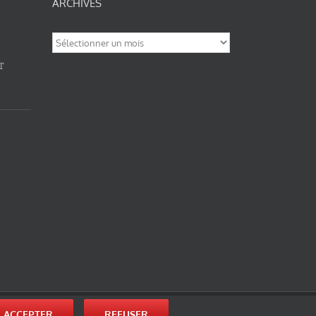
ARCHIVES
Archives
T
nité-Partage des Conditions Initiales à l’Identique 3.0 Unported (photos de ces
ACCEPTER
REFUSER