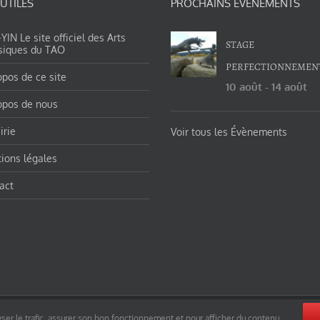
 UTILES
PROCHAINS ÉVÉNEMENTS
IN Le site officiel des Arts
STAGE
siques du TAO
PERFECTIONNEMEN
opos de ce site
10 août
-
14 août
opos de nous
irie
Voir tous les Évènements
ions légales
act
orges-charles/ et https://tao-yin.fr/san-yiquan-le-poing-des-trois-harmonies/ sous licence Creative Commons Pater
ser le trafic, assurer son bon fonctionnement et pour afficher du contenu.