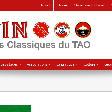
Accueil
Librairie
Stages avec G.Charles
Les stages
Associations
La pratique
Culture
Geor