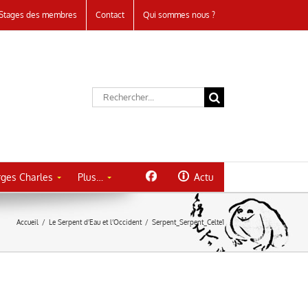
Stages des membres
Contact
Qui sommes nous ?
Rechercher:
ges Charles
Plus…
Actu
Accueil
/
Le Serpent d’Eau et l’Occident
/
Serpent_Serpent_Celte1