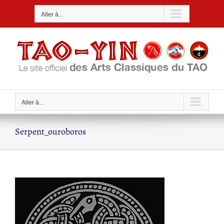
Passer
Aller à...
au
contenu
Aller à...
Serpent_ouroboros