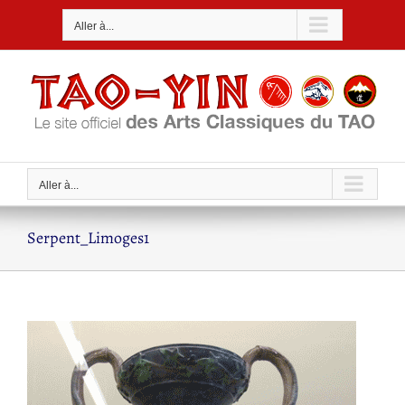
Passer
Aller à...
au
contenu
Aller à...
Serpent_Limoges1