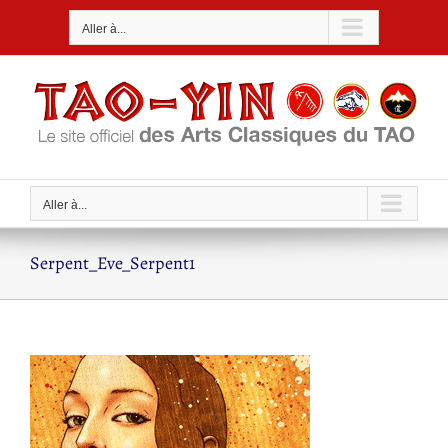
Passer
Aller à...
au
contenu
Aller à...
Serpent_Eve_Serpent1