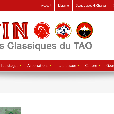
Accueil
Librairie
Stages avec G.Charles
Les stages
Associations
La pratique
Culture
Geor