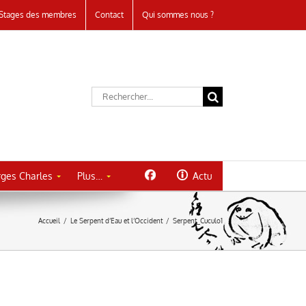
Stages des membres
Contact
Qui sommes nous ?
Rechercher:
ges Charles
Plus…
Actu
Accueil
/
Le Serpent d’Eau et l’Occident
/
Serpent_Cuculo1