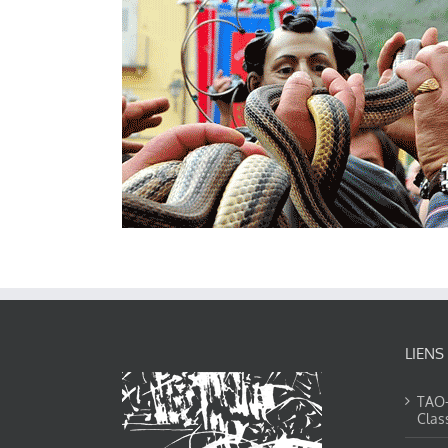
LIENS
TAO-Y
Clas