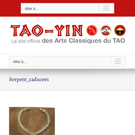
Passer
Aller à...
au
contenu
Aller à...
Serpent_caducee1