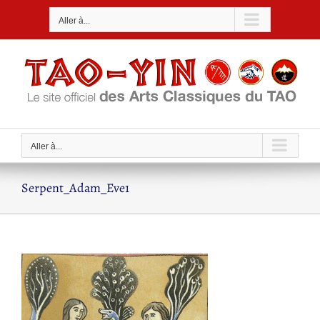
Passer
Aller à...
au
contenu
Aller à...
Serpent_Adam_Eve1