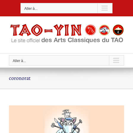
Passer
Aller à...
au
contenu
Aller à...
coronorat