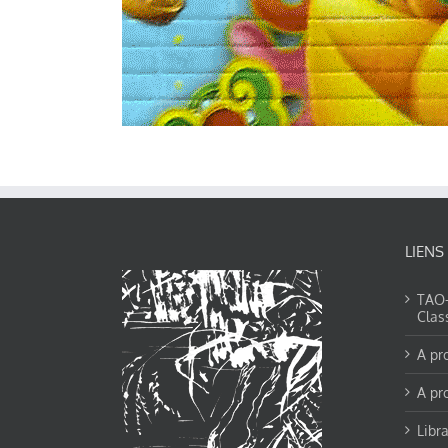
LIENS
TAO-Y
Clas
A pr
A pr
Libra