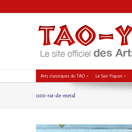
Passer
au
contenu
Arts classiques du TAO
Le San Yiquan
1100-rat-de-metal