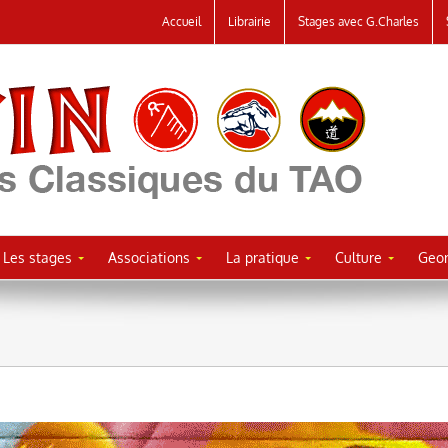
Accueil
Librairie
Stages avec G.Charles
Les stages
Associations
La pratique
Culture
Geor