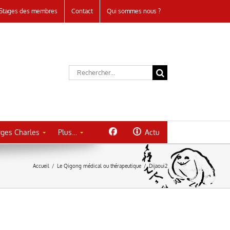
Stages des membres
Contact
Qui sommes nous ?
Rechercher:
ges Charles
Plus…
Actu
Accueil
/
Le Qigong médical ou thérapeutique
/
Dijaoui2