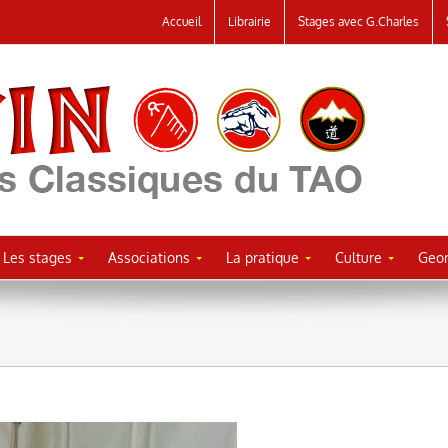
Accueil
Librairie
Stages avec G.Charles
Les stages
Associations
La pratique
Culture
Geor