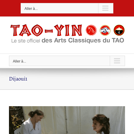
Passer
Aller à...
au
contenu
Aller à...
Dijaoui1