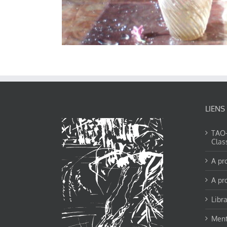
LIENS
TAO-Y
Clas
A pr
A pr
Libra
Ment