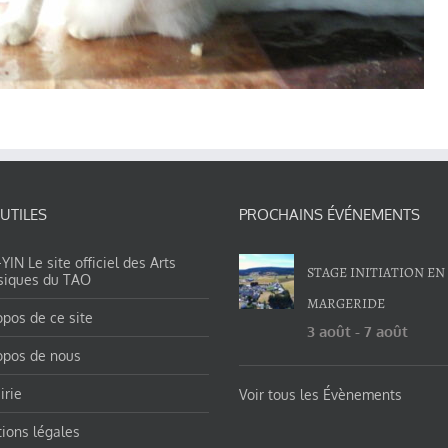
 UTILES
PROCHAINS ÉVÉNEMENTS
IN Le site officiel des Arts
STAGE INITIATION EN
siques du TAO
MARGERIDE
opos de ce site
3 août
-
7 août
opos de nous
irie
Voir tous les Évènements
ions légales