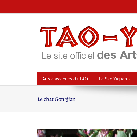
Passer
au
contenu
Arts classiques du TAO
Le San Yiquan
Le chat Gongjian