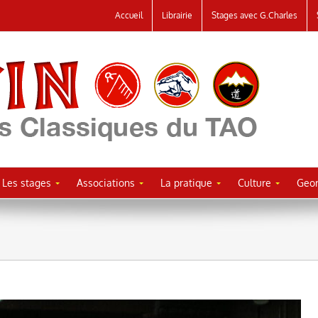
Accueil
Librairie
Stages avec G.Charles
Les stages
Associations
La pratique
Culture
Geor