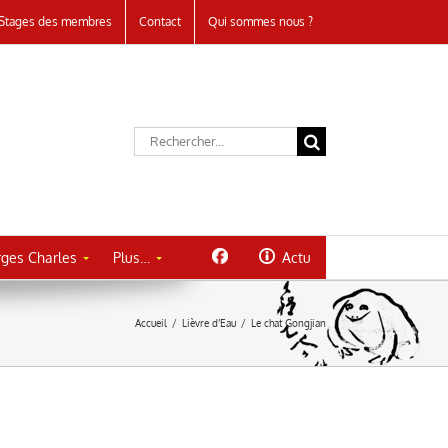
Stages des membres
Contact
Qui sommes nous ?
Rechercher:
ges Charles
Plus…
Actu
Accueil
/
Lièvre d’Eau
/
Le chat Gongjian